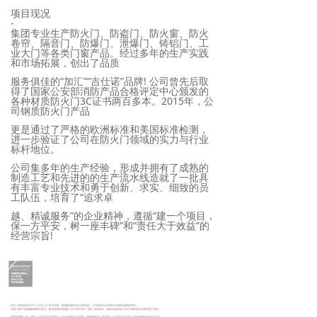
项目现况
-
集团专业生产防火门、防盗门、防火窗、防火
卷帘、隔音门、防爆门、泄爆门、铸铝门、工
业大门等各类门窗产品。经过多年的生产实践
和市场拓展，创出了品质
服务俱佳的“加汇”“吉仕诺”品牌! 公司曾先后取
得了国家公安部消防产品合格评定中心颁发的
各种材质防火门3C证书两百多本。2015年，公
司钢质防火门产品
更是通过了严格的欧洲标准和美国标准检测，
进一步验证了公司在防火门领域的实力
与行业
标杆地位。
公司集多年的生产经验，形成并拥有了成熟的
制造工艺和先进的的生产流水线造就了一批具
有丰富专业技术和勇于创新、求实、细致的员
工队伍，培育了“追求卓
越、精诚服务”的企业精神，遵循“建一个项目，
保一方平安，树一座丰碑”和“责任大于效益”的
经营宗旨!